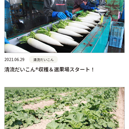
2021.06.29
清流だいこん
清流だいこん®収穫＆選果場スタート！