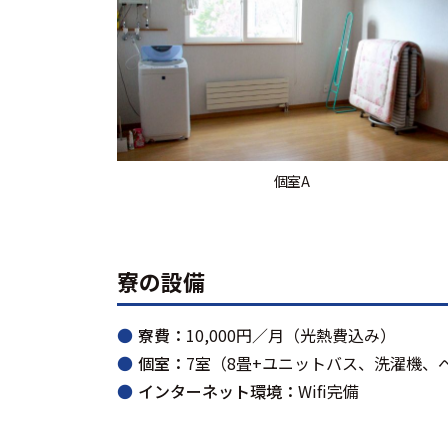
個室A
寮の設備
寮費：
10,000円／月（光熱費込み）
個室：
7室（8畳+ユニットバス、洗濯機、
インターネット環境：
Wifi完備