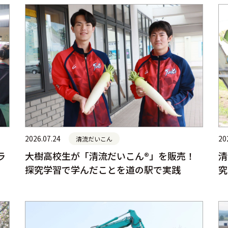
2026.07.24
20
清流だいこん
ラ
大樹高校生が「清流だいこん®」を販売！
清
探究学習で学んだことを道の駅で実践
究