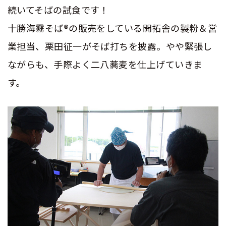
続いてそばの試食です！
十勝海霧そば®の販売をしている
開拓舎
の製粉＆営
業担当、栗田征一がそば打ちを披露。やや緊張し
ながらも、手際よく二八蕎麦を仕上げていきま
す。