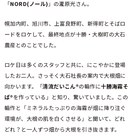
「
NORD(ノール)
」の瀧原光さん。
幌加内町、旭川市、上富良野町、新得町とそばロ
ードをロケして、最終地点が十勝・大樹町の大石
農産とのことでした。
ロケ日は多くのスタッフと共に、にこやかに登場
したお二人。さっそく大石社長の案内で大根畑に
向かいます。「
清流だいこん®
の輪作に
十勝海霧そ
ば®
を作っている」と知り、驚いていました。この
輪作と「ミネラルたっぷりの海霧が畑に降り注ぐ
環境が、大根の肌を白くさせる」と聞いて、どれ
どれ？と一人ずつ畑から大根を引き抜きます。