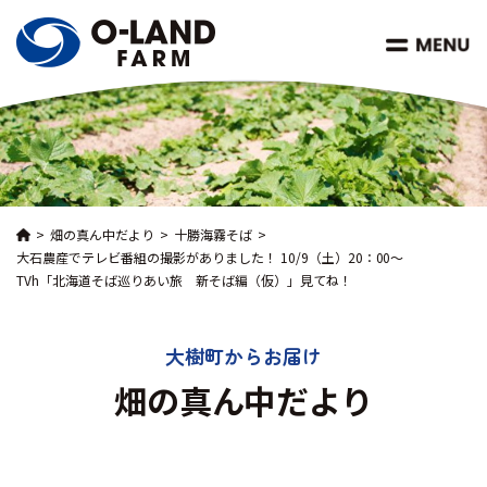
畑の真ん中だより
十勝海霧そば
大石農産でテレビ番組の撮影がありました！ 10/9（土）20：00～
TVh「北海道そば巡りあい旅 新そば編（仮）」見てね！
大樹町からお届け
畑の真ん中だより