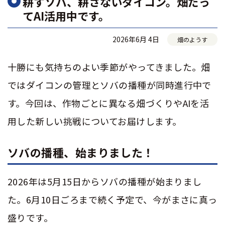
耕すソバ、耕さないダイコン。畑だっ
てAI活用中です。
2026年6月 4日
畑のようす
十勝にも気持ちのよい季節がやってきました。畑
ではダイコンの管理とソバの播種が同時進行中で
す。今回は、作物ごとに異なる畑づくりや
AI
を活
用した新しい挑戦についてお届けします。
ソバの播種、始まりました！
2026
年は
5
月
15
日からソバの播種が始まりまし
た。
6
月
10
日ごろまで続く予定で、今がまさに真っ
盛りです。