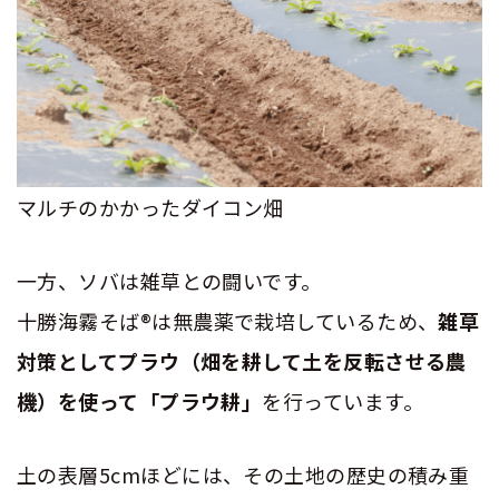
マルチのかかったダイコン畑
一方、ソバは雑草との闘いです。
十勝海霧そば
®
は無農薬で栽培しているため、
雑草
対策としてプラウ（畑を耕して土を反転させる農
機）を使って「プラウ耕」
を行っています。
土の表層
5cm
ほどには、その土地の歴史の積み重