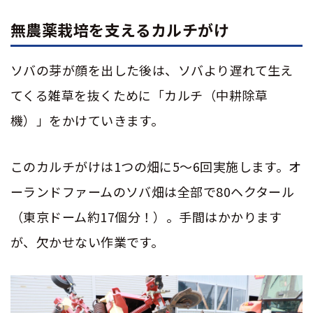
無農薬栽培を支えるカルチがけ
ソバの芽が顔を出した後は、ソバより遅れて生え
てくる雑草を抜くために「カルチ（中耕除草
機）」をかけていきます。
このカルチがけは
1
つの畑に
5
〜
6
回実施します。オ
ーランドファームのソバ畑は全部で
80
ヘクタール
（東京ドーム約
17
個分！）。手間はかかります
が、欠かせない作業です。