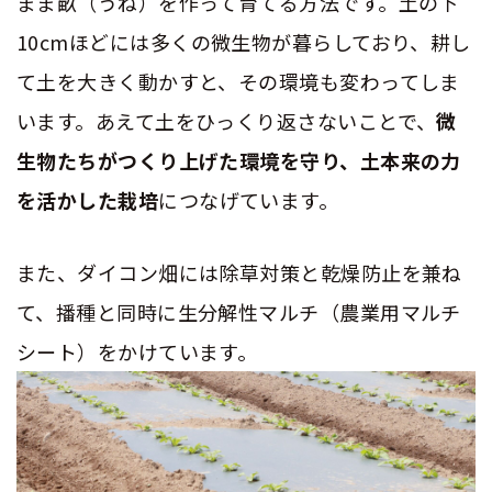
まま畝（うね）を作って育てる方法です。土の下
10cm
ほどには多くの微生物が暮らしており、耕し
て土を大きく動かすと、その環境も変わってしま
います。あえて土をひっくり返さないことで、
微
生物たちがつくり上げた環境を守り、土本来の力
を活かした栽培
につなげています。
また、ダイコン畑には除草対策と乾燥防止を兼ね
て、播種と同時に生分解性マルチ（農業用マルチ
シート）をかけています。