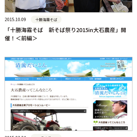
2015.10.09
十勝海霧そば
「十勝海霧そば 新そば祭り2015in大石農産」開
催！＜前編＞