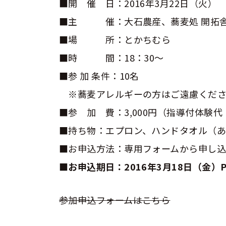
■開 催 日：2016年3月22日（火）
■主 催：大石農産、蕎麦処 開拓
■場 所：とかちむら
■時 間：18：30〜
■参 加 条件：10名
※蕎麦アレルギーの方はご遠慮くださ
■参 加 費：3,000円（指導付体験
■持ち物：エプロン、ハンドタオル（
■お申込方法：専用フォームから申し
■お申込期日：2016年3月18日（金）P
参加申込フォームはこちら